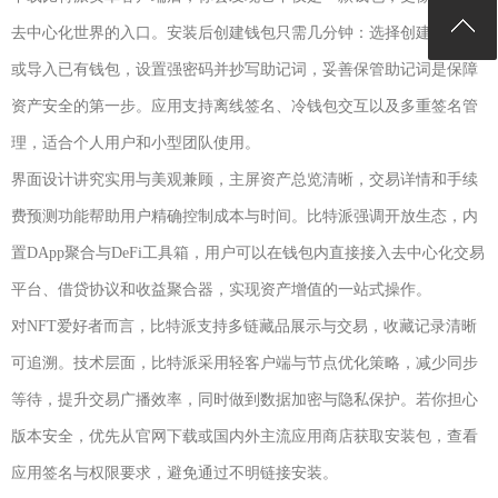
去中心化世界的入口。安装后创建钱包只需几分钟：选择创建新钱包
或导入已有钱包，设置强密码并抄写助记词，妥善保管助记词是保障
资产安全的第一步。应用支持离线签名、冷钱包交互以及多重签名管
理，适合个人用户和小型团队使用。
界面设计讲究实用与美观兼顾，主屏资产总览清晰，交易详情和手续
费预测功能帮助用户精确控制成本与时间。比特派强调开放生态，内
置DApp聚合与DeFi工具箱，用户可以在钱包内直接接入去中心化交易
平台、借贷协议和收益聚合器，实现资产增值的一站式操作。
对NFT爱好者而言，比特派支持多链藏品展示与交易，收藏记录清晰
可追溯。技术层面，比特派采用轻客户端与节点优化策略，减少同步
等待，提升交易广播效率，同时做到数据加密与隐私保护。若你担心
版本安全，优先从官网下载或国内外主流应用商店获取安装包，查看
应用签名与权限要求，避免通过不明链接安装。