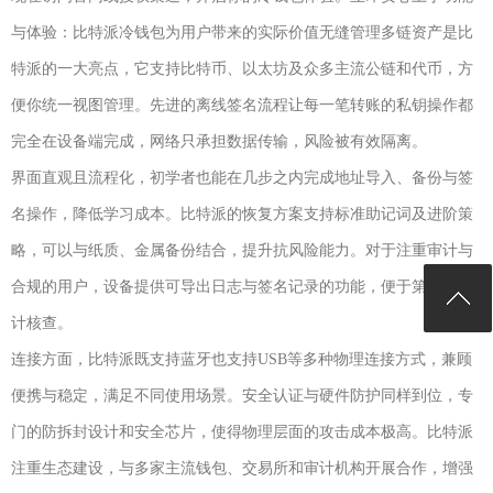
与体验：比特派冷钱包为用户带来的实际价值无缝管理多链资产是比
特派的一大亮点，它支持比特币、以太坊及众多主流公链和代币，方
便你统一视图管理。先进的离线签名流程让每一笔转账的私钥操作都
完全在设备端完成，网络只承担数据传输，风险被有效隔离。
界面直观且流程化，初学者也能在几步之内完成地址导入、备份与签
名操作，降低学习成本。比特派的恢复方案支持标准助记词及进阶策
略，可以与纸质、金属备份结合，提升抗风险能力。对于注重审计与
合规的用户，设备提供可导出日志与签名记录的功能，便于第三方审
计核查。
连接方面，比特派既支持蓝牙也支持USB等多种物理连接方式，兼顾
便携与稳定，满足不同使用场景。安全认证与硬件防护同样到位，专
门的防拆封设计和安全芯片，使得物理层面的攻击成本极高。比特派
注重生态建设，与多家主流钱包、交易所和审计机构开展合作，增强