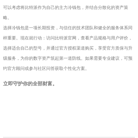
可以考虑将比特派作为自己的主力冷钱包，并结合分散化的资产策
略。
选择冷钱包是一项长期投资，与信任的技术团队和健全的服务体系同
样重要。现在就行动：访问比特派官网，查看产品规格与用户评价，
选择适合自己的型号，并通过官方授权渠道购买，享受官方质保与升
级服务，为你的数字资产筑起第一道防线。如果需要专业建议，可预
约官方顾问或参与社区问答获取个性化方案。
立即守护你的全部财富。