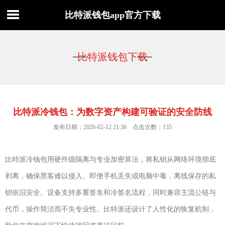
比特派钱包app官方下载
比特派钱包下载
比特派冷钱包：为数字资产构建可验证的安全防线
发布日期：2026-02-12 21:36 点击次数：135
比特派冷钱包用硬件级隔离与专业加密算法，将私钥从网络环境彻底
剥离，确保黑客难以侵入。即便手机丢失或电脑中毒，离线保存的私
钥依旧安全。设备支持多重签名和冷签名流程，同时兼容主流公链与
代币，操作简洁而不失专业性。比特派还设计了人性化的恢复机制，